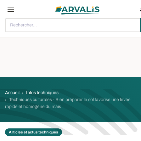
Aller au contenu principal
Rechercher...
Fil d'Ariane
Accueil
Infos techniques
Techniques culturales - Bien préparer le sol favorise une levée
rapide et homogène du maïs
Articles et actus techniques