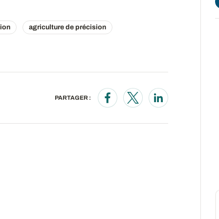
tion
agriculture de précision
PARTAGER :
Opens in a new window
Opens in a new wind
Opens in a new