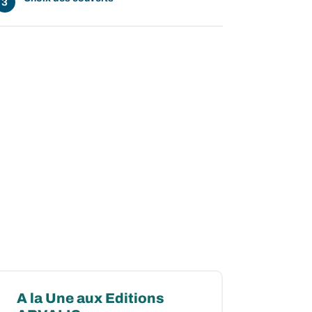
ow
 window
A la Une aux Editions