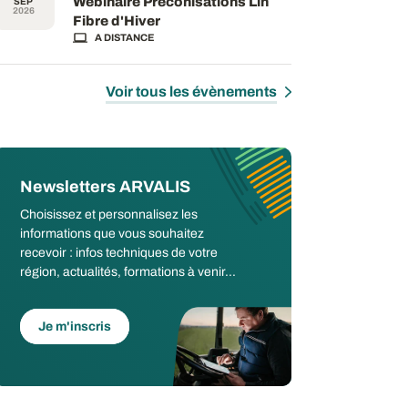
Webinaire Préconisations Lin
SEP
2026
Fibre d'Hiver
A DISTANCE
Voir tous les évènements
Newsletters ARVALIS
Choisissez et personnalisez les
informations que vous souhaitez
recevoir : infos techniques de votre
région, actualités, formations à venir...
Je m'inscris