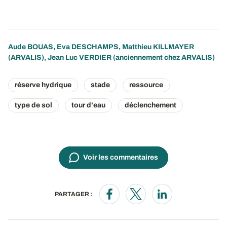
Aude BOUAS
,
Eva DESCHAMPS
,
Matthieu KILLMAYER
(ARVALIS), Jean Luc VERDIER (anciennement chez ARVALIS)
réserve hydrique
stade
ressource
type de sol
tour d'eau
déclenchement
Voir les commentaires
PARTAGER :
Opens in a new window
Opens in a new window
Opens in a new wi