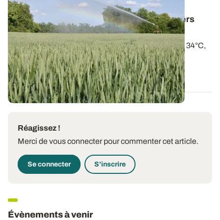
RHÔNE-ALPES
Fortes chaleurs : sur blé, piloter les derniers
tours d’eau et sur maïs, les premiers
Températures maximales attendues autour de 33 à 34°C,
et évapotranspiration (ETP)...
28 MAI 2026
Réagissez !
Merci de vous connecter pour commenter cet article.
Se connecter
S'inscrire
Évènements à venir