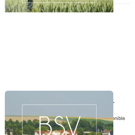
Bulletin de santé du Végétal - Champagne-
Ardenne : Grandes cultures
Aujourd'hui, le BSV Grandes cultures n°25 est disponible
pour la région CHAMPAGNE-ARDENNE.
05 AOÛT 2026