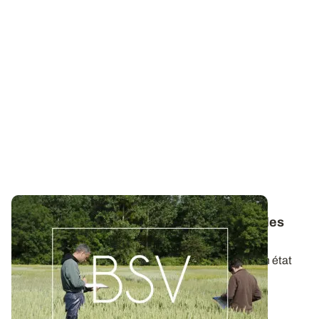
Bulletins de Santé du Végétal - Consultez les
derniers BSV de votre région
Ces bulletins, publiés chaque semaine, dressent un état
des lieux exhaustif des cultures...
19 MAI 2026