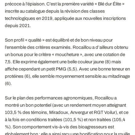
précoce à l’épiaison. C’est la première variété « Blé dur Élite »
inscrite au catalogue depuis la révision des classes
technologiques en 2019, appliquée aux nouvelles inscriptions
depuis 2021.
Son profil « qualité » est équilibré et de bon niveau pour
l’ensemble des critères examinés. Rocaillou a d’ailleurs obtenu
un bonus pour le critère « moucheture », avec une cotation de
7,5. Elle exprime également une belle couleur jaune (8) mais
affiche cependant un petit PMG (5,5). Avec une bonne teneur en
protéines (6), elle semble moyennement sensible au mitadinage
(6).
Sur le plan des performances agronomiques, Rocaillou a
montré un bon potentiel (avec un rendement moyen atteignant
103,5 % des témoins, Miradoux, Anvergur et RGT Voilur), et ce
à la fois en conditions traitées (101,5 %) et non traitées (105,4
%). Son comportement vis-à-vis des bioagresseurs est
globalement bon ; elle a ainsi reçu une bonification pour la rouille