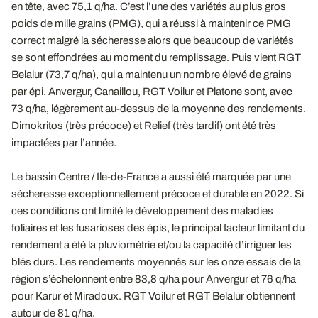
en tête, avec 75,1 q/ha. C’est l’une des variétés au plus gros
poids de mille grains (PMG), qui a réussi à maintenir ce PMG
correct malgré la sécheresse alors que beaucoup de variétés
se sont effondrées au moment du remplissage. Puis vient RGT
Belalur (73,7 q/ha), qui a maintenu un nombre élevé de grains
par épi. Anvergur, Canaillou, RGT Voilur et Platone sont, avec
73 q/ha, légèrement au-dessus de la moyenne des rendements.
Dimokritos (très précoce) et Relief (très tardif) ont été très
impactées par l’année.
Le bassin Centre / Ile-de-France a aussi été marquée par une
sécheresse exceptionnellement précoce et durable en 2022. Si
ces conditions ont limité le développement des maladies
foliaires et les fusarioses des épis, le principal facteur limitant du
rendement a été la pluviométrie et/ou la capacité d’irriguer les
blés durs. Les rendements moyennés sur les onze essais de la
région s’échelonnent entre 83,8 q/ha pour Anvergur et 76 q/ha
pour Karur et Miradoux. RGT Voilur et RGT Belalur obtiennent
autour de 81 q/ha.