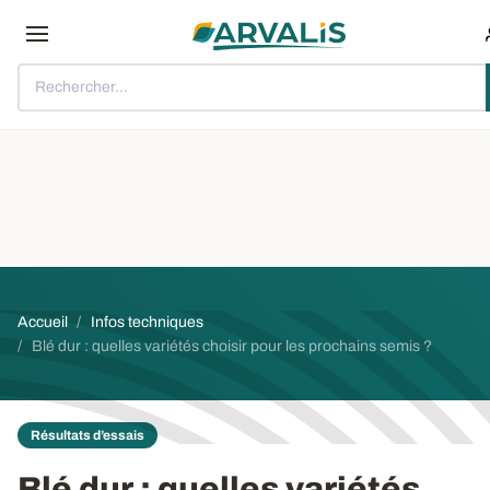
Aller au contenu principal
Rechercher...
Fil d'Ariane
Accueil
Infos techniques
Blé dur : quelles variétés choisir pour les prochains semis ?
Résultats d’essais
Blé dur
: quelles variétés