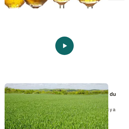
Sélection variétale - L’évolution génétique du
blé tendre en quatre actes
Le blé tendre (
Triticum aestivum
) arrive en France il y a
6000 ans. Cette céréale a d...
02 SEPT. 2021