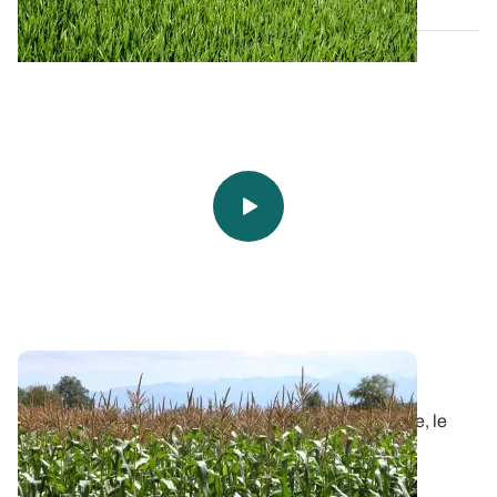
Le maïs
: 9 000 ans d’histoire
Depuis Mexico, berceau de cette graminée tropicale, le
maïs a connu neuf millénaires d...
20 DÉC. 2023