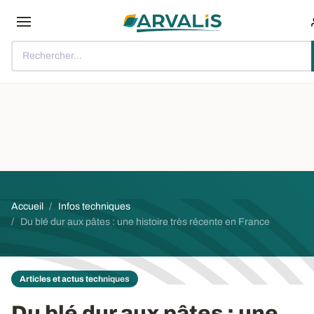
Aller au contenu principal
Rechercher...
Fil d'Ariane
Accueil
Infos techniques
Du blé dur aux pâtes : une histoire très récente en France
Articles et actus techniques
Du blé dur aux pâtes
: une