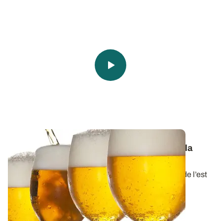
Du semis au demi, le savoir-faire de toute la
filière brassicole française
Le saviez-vous ? 1 bière sur 5 brassée dans le monde l’est
avec de l’orge française ! Ce...
11 JUILL. 2024