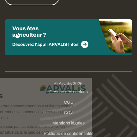
Vous êtes
agriculteur ?
Découvrez l'appli ARVALIS Infos
© Arvalis 2026
Choisissez
Gestion des cookies
vos cookies
CGU
Nous avons besoin de votre consentement pour utiliser quelques
cookies qui vous permettront de visionner nos vidéos et qui nous
CGV
aideront à améliorer ce site.
Mentions légales
Pour modifier vos préférences par la suite, cliquez sur le lien
'Préférences de cookies' situé dans le pied de page.
Politique de confidentialité