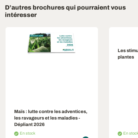
D’autres brochures qui pourraient vous
intéresser
Les stim
plantes
Maïs : lutte contre les adventices,
les ravageurs et les maladies -
Dépliant 2026
En stock
En stoc