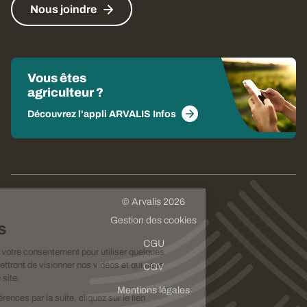
Nous joindre
Vous êtes
agriculteur ?
Découvrez l'appli ARVALIS Infos
© Arvalis 2026
Choisissez
Gestion des cookies
vos cookies
CGU
Nous avons besoin de votre consentement pour utiliser quelques
cookies qui vous permettront de visionner nos vidéos et qui nous
CGV
aideront à améliorer ce site.
Mentions légales
Pour modifier vos préférences par la suite, cliquez sur le lien