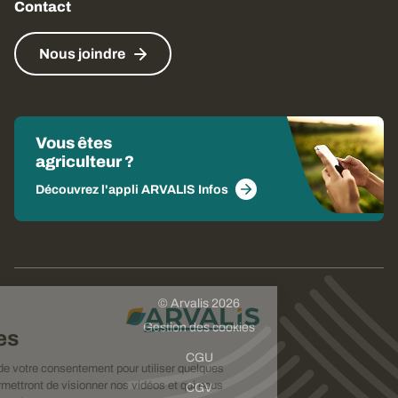
Contact
Nous joindre
Vous êtes
agriculteur ?
Découvrez l'appli ARVALIS Infos
© Arvalis 2026
Choisissez
Gestion des cookies
vos cookies
CGU
Nous avons besoin de votre consentement pour utiliser quelques
cookies qui vous permettront de visionner nos vidéos et qui nous
CGV