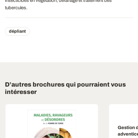
insecticides en végétation, défanage et traitement des
tubercules.
dépliant
D’autres brochures qui pourraient vous
intéresser
Gestion d
adventic