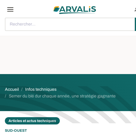
Aller au contenu principal
Rechercher...
Fil d'Ariane
Accueil
Infos techniques
Semer du blé dur chaque année, une stratégie gagnante
Articles et actus techniques
SUD-OUEST