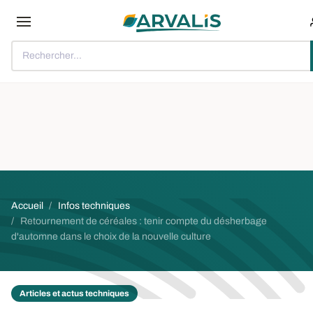
Aller au contenu principal
Rechercher...
Fil d'Ariane
Accueil
Infos techniques
Retournement de céréales : tenir compte du désherbage
d'automne dans le choix de la nouvelle culture
Articles et actus techniques