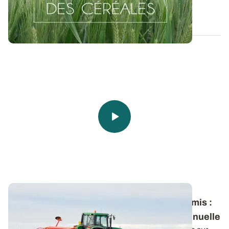
06 OCT. 2016
Céréales à paille - Dates et densités de semis
:
appuyer ses choix sur une analyse pluriannuelle