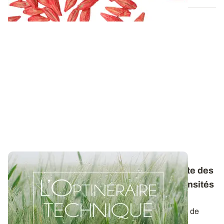
Pour une conduite économe et performante des
céréales : jusqu'où peut-on baisser les densités
de semis sans risque ?
Parmi les postes de charges à optimiser, la quantité de
semences utilisées offre une...