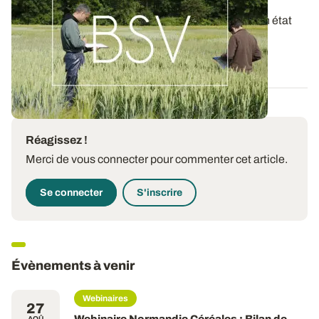
derniers BSV de votre région
Ces bulletins, publiés chaque semaine, dressent un état
des lieux exhaustif des cultures...
19 MAI 2026
Réagissez !
Merci de vous connecter pour commenter cet article.
Se connecter
S'inscrire
Évènements à venir
Webinaires
27
Webinaire Normandie Céréales : Bilan de
AOÛ