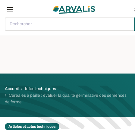
Aller au contenu principal
Rechercher...
Fil d'Ariane
Accueil
Infos techniques
Céréales à paille : évaluer la qualité germinative des semences
de ferme
Articles et actus techniques