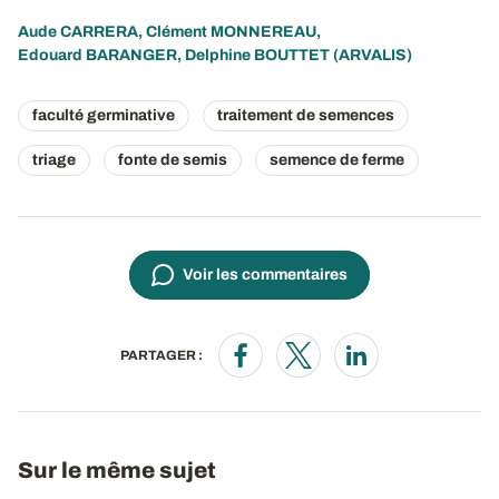
Aude CARRERA
,
Clément MONNEREAU
,
Edouard BARANGER
,
Delphine BOUTTET
(ARVALIS)
faculté germinative
traitement de semences
triage
fonte de semis
semence de ferme
Voir les commentaires
PARTAGER :
Opens in a new window
Opens in a new window
Opens in a new wi
Sur le même sujet