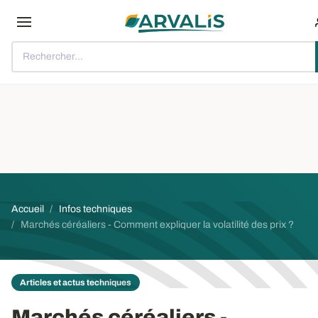
Aller au contenu principal
Rechercher...
Fil d'Ariane
Accueil
Infos techniques
Marchés céréaliers - Comment expliquer la volatilité des prix ?
Articles et actus techniques
Marchés céréaliers -