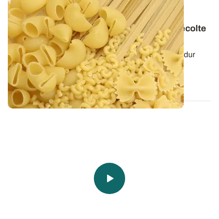
Enquête FranceAgriMer / ARVALIS - La
plaquette « Qualité des blés durs » de la récolte
2025 est disponible
Retrouvez les résultats des 130 échantillons de blé dur
prélevés à l’entrée des silos de...
29 SEPT. 2025