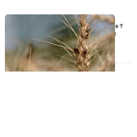
Comment gérer l'ergot en grandes cultures ?
Des grains noirs dans une benne de blé fraîchement
moissonné ! C’est peut-être des...
03 JUILL. 2025