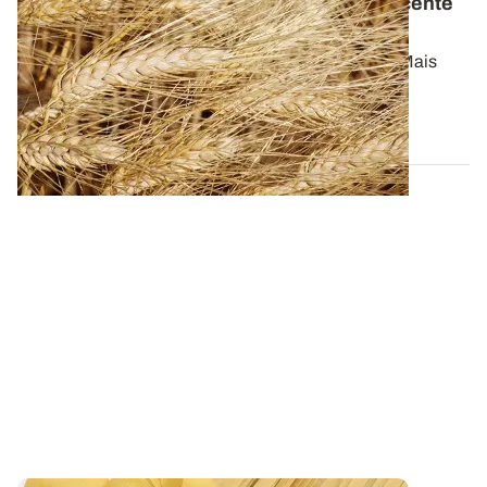
Du blé dur aux pâtes
: une histoire très récente
en France
Les pâtes, c’est simplement du blé dur et de l’eau. Mais
connaissez-vous vraiment l...
07 JUILL. 2026