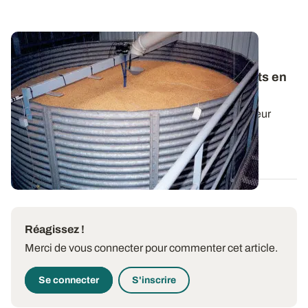
Enquête ARVALIS / FranceAgriMer - La
plaquette Qualité des blés tendres conduits en
AB de la récolte 2024 est disponible
Retrouvez les résultats de l’enquête qualité collecteur
FranceAgriMer / ARVALIS de la...
18 OCT. 2024
Réagissez !
Merci de vous connecter pour commenter cet article.
Se connecter
S'inscrire