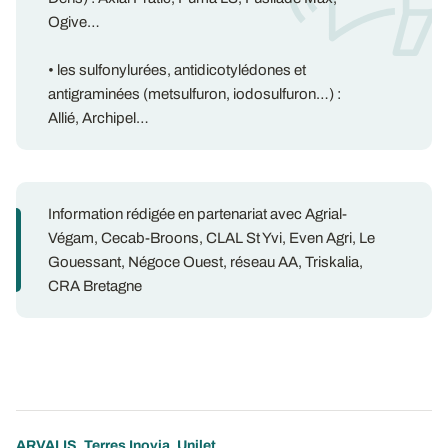
Ogive…
• les sulfonylurées, antidicotylédones et
antigraminées (metsulfuron, iodosulfuron…) :
Allié, Archipel…
Information rédigée en partenariat avec Agrial-
Végam, Cecab-Broons, CLAL St Yvi, Even Agri, Le
Gouessant, Négoce Ouest, réseau AA, Triskalia,
CRA Bretagne
ARVALIS, Terres Inovia, Unilet