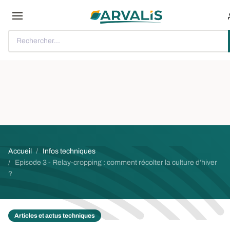
Aller au contenu principal
Rechercher...
Fil d'Ariane
Accueil
Infos techniques
Episode 3 - Relay-cropping : comment récolter la culture d’hiver
?
Articles et actus techniques