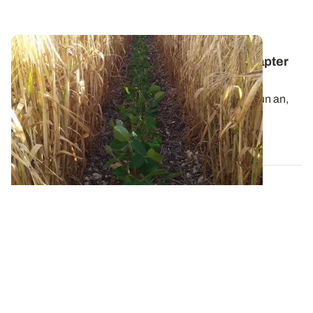
Episode 1 - Relay-cropping
: comment adapter
le semis de la céréale ?
Le relay-cropping permet de faire deux cultures en un an,
comme orge / soja ou blé /...
11 OCT. 2018