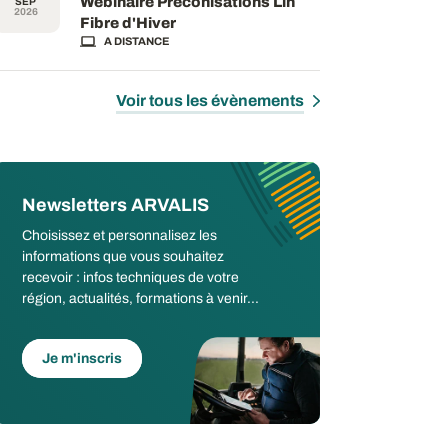
Webinaire Préconisations Lin
SEP
2026
Fibre d'Hiver
A DISTANCE
Voir tous les évènements
Newsletters ARVALIS
Choisissez et personnalisez les
informations que vous souhaitez
recevoir : infos techniques de votre
région, actualités, formations à venir...
Je m'inscris