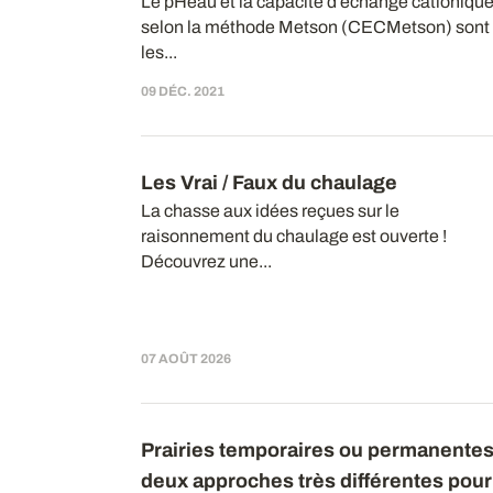
Le pHeau et la capacité d’échange cationiqu
selon la méthode Metson (CECMetson) sont
les...
09 DÉC. 2021
Les Vrai / Faux du chaulage
La chasse aux idées reçues sur le
raisonnement du chaulage est ouverte !
Découvrez une...
07 AOÛT 2026
Prairies temporaires ou permanentes
deux approches très différentes pour