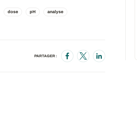
dose
pH
analyse
PARTAGER :
Opens in a new window
Opens in a new wind
Opens in a new