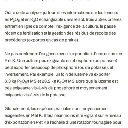
Outre cette analyse qui fournit les informations sur les teneurs
en P
O
et en K
O échangeable dans le sol, trois autres critères
2
5
2
entrent en ligne de compte : l’exigence de la culture, le passé
récent de fertilisation et la gestion des résidus de récolte des
précédents (exportés en cas de prairie).
Ne pas confondre l’exigence avec l’exportation d’une culture en
P et K. Une culture peu exigeante en phosphore (ou potasse)
peut exporter beaucoup de phosphore (ou de potasse), et
inversement. Par exemple, un foin de luzerne va exporter
6,3 kg P
O
/t MS et 26,2 kg K
O/t MS alors que la luzerne est
2
5
2
très exigeante vis-à-vis du phosphore et moyennement
exigeante vis-à-vis de la potasse.
Globalement, les espèces prairiales sont moyennement
exigeantes en P et K. Il faut néanmoins être vigilant sur le niveau
d’exportation en P et K à l’échelle d’une rotation fourragère pour