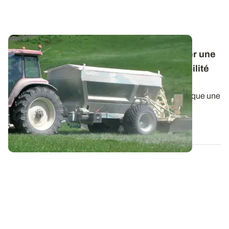
Les vrai/Faux des fourrages - Non ! Chauler une
prairie n'améliore pas toujours la disponibilité
des éléments minéraux
L’apport d’amendements minéraux basiques provoque une
augmentation du pHeau. Celle-ci a un...
17 MARS 2022