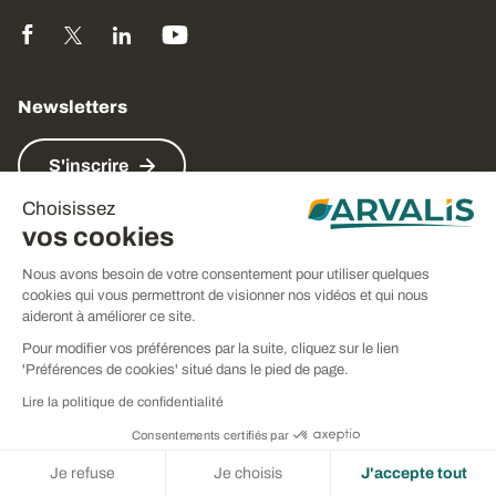
Newsletters
S'inscrire
Choisissez
vos cookies
Contact
Nous avons besoin de votre consentement pour utiliser quelques
cookies qui vous permettront de visionner nos vidéos et qui nous
Nous joindre
aideront à améliorer ce site.
Pour modifier vos préférences par la suite, cliquez sur le lien
'Préférences de cookies' situé dans le pied de page.
Lire la politique de confidentialité
Vous êtes
Consentements certifiés par
agriculteur ?
Filtrer
Je refuse
Je choisis
J'accepte tout
Découvrez l'appli ARVALIS Infos