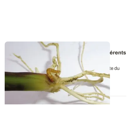
Du semis à la récolte - Reconnaître les différents
ravageurs du maïs
Chaque plante levée est importante dans la conduite du
maïs. Le contrôle des ravageurs au...
25 JUIN 2018