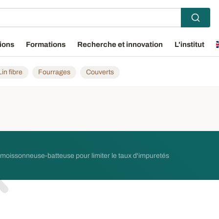
ions
Formations
Recherche et innovation
L'institut
Lin fibre
Fourrages
Couverts
la moissonneuse-batteuse pour limiter le taux d'impuretés