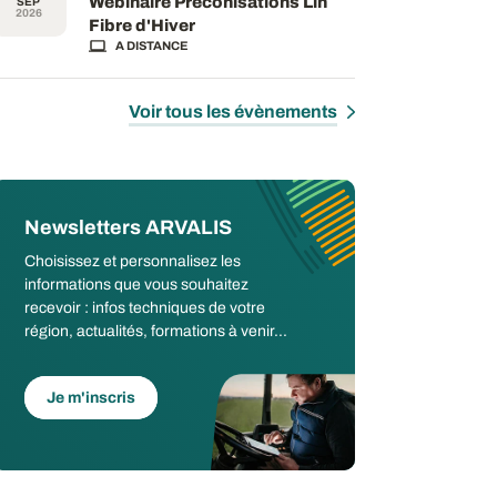
Webinaire Préconisations Lin
SEP
2026
Fibre d'Hiver
A DISTANCE
Voir tous les évènements
Newsletters ARVALIS
Choisissez et personnalisez les
informations que vous souhaitez
recevoir : infos techniques de votre
région, actualités, formations à venir...
Je m'inscris