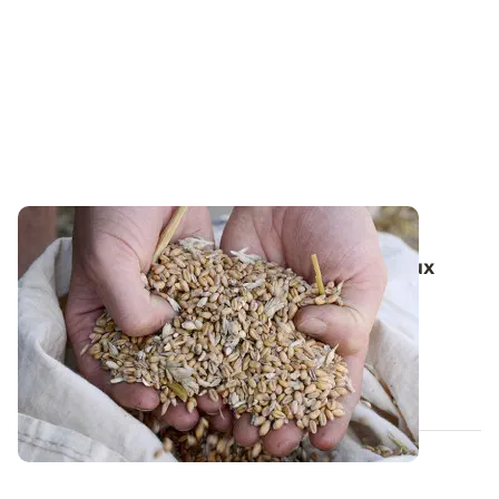
Céréales à paille - Nettoyer et régler la
moissonneuse-batteuse pour limiter le taux
d'impuretés
Plus les grains de céréales sont secs, plus ils sont
sensibles à la casse au moment de la...
10 JUILL. 2019