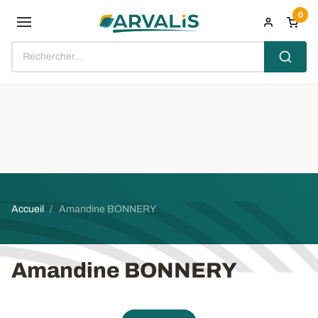
Aller au contenu principal
0
Rechercher...
Fil d'Ariane
Accueil
Amandine BONNERY
Amandine BONNERY