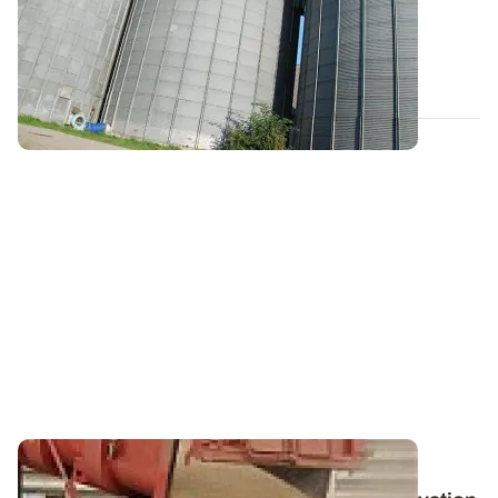
Une ventilation de refroidissement est efficace si et
seulement la température de l’air...
04 JUILL. 2013
Céréales à paille (3/3) - Récolte humide
: