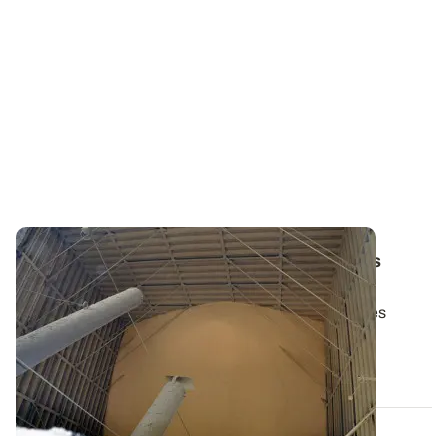
Hiver doux - Trois mesures pour limiter les
infestations dans les stocks de grains
Les conditions douces enregistrées depuis quelques
semaines sont favorables au...
04 FÉVR. 2016