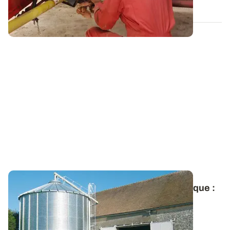
25 JUILL. 2013
Stockage des grains - Ventilation automatique :
un équipement vite rentabilisé !
L’intérêt des automatismes est qu’ils permettent de
refroidir deux fois plus rapidement le...