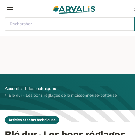
Aller au contenu principal
Rechercher...
Fil d'Ariane
Accueil
Infos techniques
Blé dur - Les bons réglages de la moissonneuse-batteuse
Articles et actus techniques
Blé dur - Les bons réglages