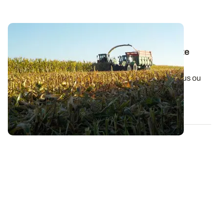
BRETAGNE
Maïs : quelques repères pour affiner la date
d’ensilage
Les maïs bretons subissent des stress hydriques plus ou
moins intenses, créant énormément...
06 AOÛT 2026