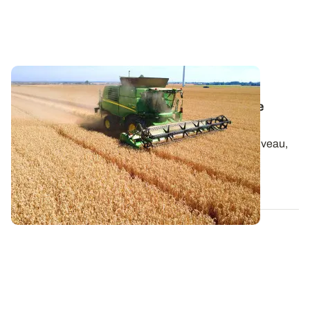
CHAMPAGNE-ARDENNE
Blé tendre d'hiver : retour sur la campagne
2025/2026
Automne-hiver sec, retour des pluies puis sec à nouveau,
coup de froid et canicules...
30 JUILL. 2026