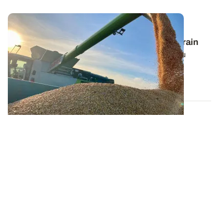
BRETAGNE
Estimer le rendement fourrager du maïs grain
Les canicules à répétition et le manque d’eau ont pu
fortement pénaliser le potentiel de...
06 AOÛT 2026