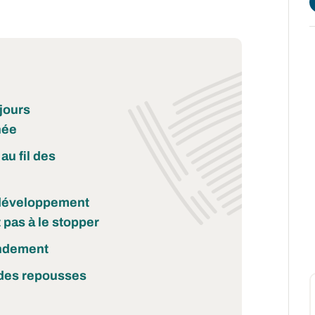
jours
née
au fil des
e développement
t pas à le stopper
rendement
 des repousses