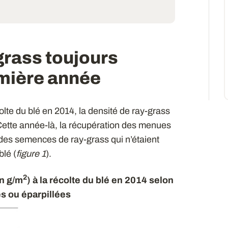
grass toujours
emière année
lte du blé en 2014, la densité de ray-grass
Cette année-là, la récupération des menues
 des semences de ray-grass qui n’étaient
lé (
figure 1
).
2
en g/m
) à la récolte du blé en 2014 selon
s ou éparpillées