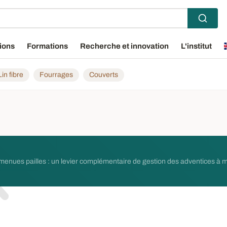
ions
Formations
Recherche et innovation
L'institut
Lin fibre
Fourrages
Couverts
s menues pailles : un levier complémentaire de gestion des adventices à