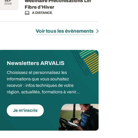
Webinaire Préconisations Lin
SEP
2026
Fibre d'Hiver
A DISTANCE
Voir tous les évènements
Newsletters ARVALIS
Choisissez et personnalisez les
informations que vous souhaitez
recevoir : infos techniques de votre
région, actualités, formations à venir...
Je m'inscris