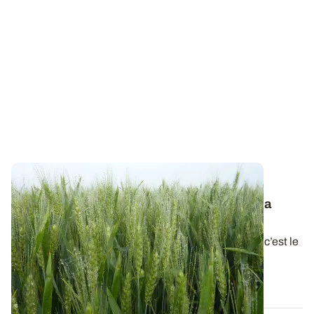
OUEST OCCITANIE
Risque fusarioses : protéger les épis dès la
sortie des étamines
Alors que les céréales atteignent le stade floraison, c’est le
moment de penser à la...
06 MAI 2026