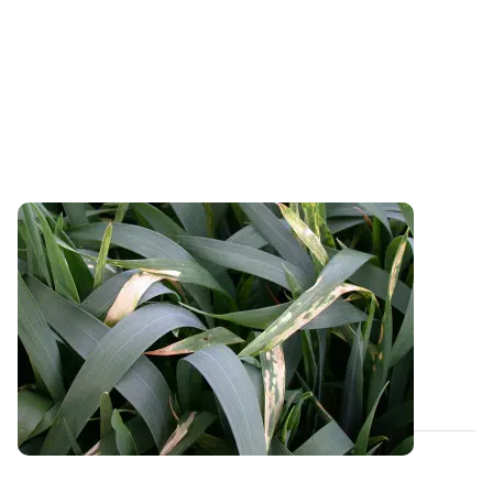
LORRAINE
Céréales : des brûlures d’azote
impressionnantes mais peu impactantes
Les troisièmes apports d’azote réalisés la semaine
dernière en Lorraine à base de solution...
07 MAI 2026