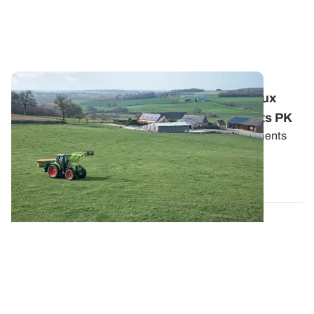
Prairies temporaires ou permanentes : deux
approches très différentes pour les apports PK
Le phosphore (P) et le potassium (K) sont des éléments
majeurs pour la croissance des...
06 MARS 2025