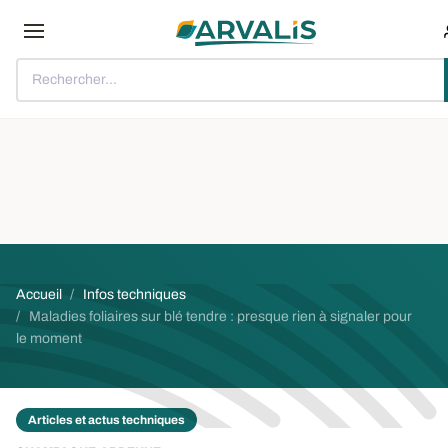
Aller au contenu principal
Rechercher...
Fil d'Ariane
Accueil
Infos techniques
Maladies foliaires sur blé tendre : presque rien à signaler pour
le moment
Articles et actus techniques