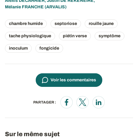
Alexis DECARRIER
,
Justin DE REKENEIRE
,
Mélanie FRANCHE
(ARVALIS)
chambre humide
septoriose
rouille jaune
tache physiologique
piétin verse
symptôme
inoculum
fongicide
Voir les commentaires
PARTAGER :
Opens in a new window
Opens in a new window
Opens in a new wi
Sur le même sujet