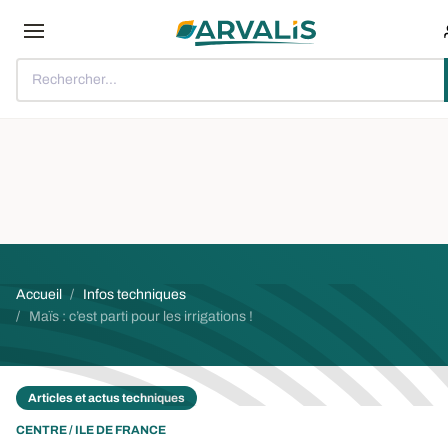
Aller au contenu principal
Rechercher...
Fil d'Ariane
Accueil
Infos techniques
Maïs : c’est parti pour les irrigations !
Articles et actus techniques
CENTRE / ILE DE FRANCE