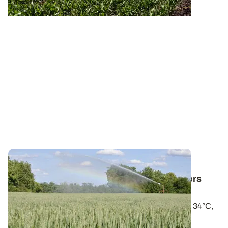
RHÔNE-ALPES
Fortes chaleurs : sur blé, piloter les derniers
tours d’eau et sur maïs, les premiers
Températures maximales attendues autour de 33 à 34°C,
et évapotranspiration (ETP)...