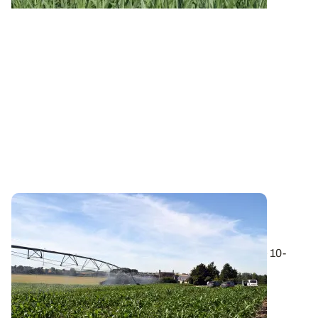
POITOU-CHARENTES
Maïs : quand faut-il démarrer l’irrigation ?
En maïs, l’irrigation débute classiquement au stade 10-
12 feuilles. Si le déficit est...
29 MAI 2026