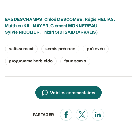
Eva DESCHAMPS
,
Chloé DESCOMBE
,
Régis HELIAS
,
Matthieu KILLMAYER
,
Clément MONNEREAU
,
Sylvie NICOLIER
,
Thiziri SIDI SAID
(ARVALIS)
salissement
semis précoce
prélevée
programme herbicide
faux semis
Voir les commentaires
PARTAGER :
Opens in a new window
Opens in a new window
Opens in a new wi