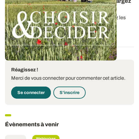
Céréales à paille conduites en bio : téléchargez
la synthèse des essais 2025
Dans ce nouveau guide Choisir & Décider, retrouvez les
résultats des essais du réseau...
09 DÉC. 2025
Réagissez !
Merci de vous connecter pour commenter cet article.
Se connecter
S'inscrire
Évènements à venir
Webinaires