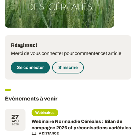
semences utilisées offre une...
06 OCT. 2016
Réagissez !
Merci de vous connecter pour commenter cet article.
Se connecter
S'inscrire
Évènements à venir
Webinaires
27
Webinaire Normandie Céréales : Bilan de
AOÛ
2026
campagne 2026 et préconisations variétales
A DISTANCE