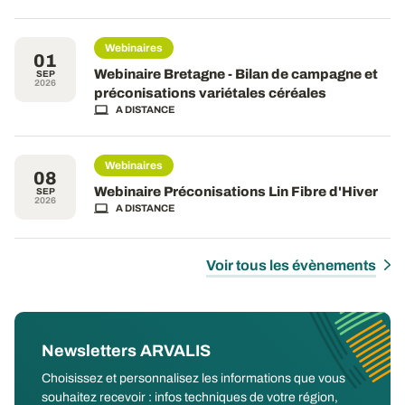
Webinaires
01
Webinaire Bretagne - Bilan de campagne et
SEP
2026
préconisations variétales céréales
A DISTANCE
Webinaires
08
Webinaire Préconisations Lin Fibre d'Hiver
SEP
2026
A DISTANCE
Voir tous les évènements
Newsletters ARVALIS
Choisissez et personnalisez les informations que vous
souhaitez recevoir : infos techniques de votre région,