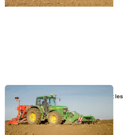
Itinéraire technique des céréales : où sont les
vraies économies ?
Suite à la mauvaise récolte 2016, et à ses impacts
économiques sur la trésorerie des...
22 SEPT. 2016