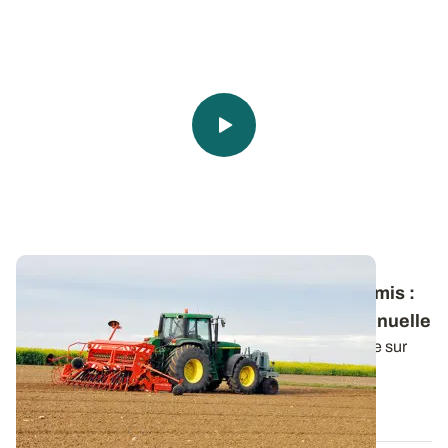
Céréales à paille - Dates et densités de semis
:
appuyer ses choix sur une analyse pluriannuelle
Les variations climatiques observables d’une année sur
l’autre ne doivent pas être à l...
14 SEPT. 2017