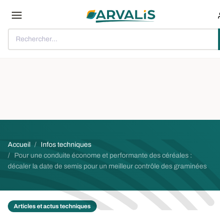
Aller au contenu principal
Rechercher...
Fil d'Ariane
Accueil
Infos techniques
Pour une conduite économe et performante des céréales :
décaler la date de semis pour un meilleur contrôle des graminées
Articles et actus techniques