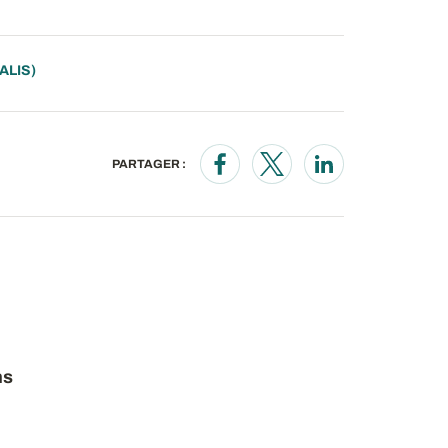
ALIS)
PARTAGER :
Opens in a new window
Opens in a new wind
Opens in a new
ns