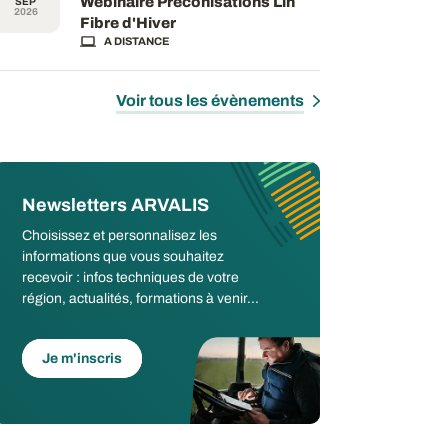
Webinaire Préconisations Lin
SEP
2026
Fibre d'Hiver
A DISTANCE
Voir tous les évènements
Newsletters ARVALIS
Choisissez et personnalisez les
informations que vous souhaitez
recevoir : infos techniques de votre
région, actualités, formations à venir...
Je m'inscris