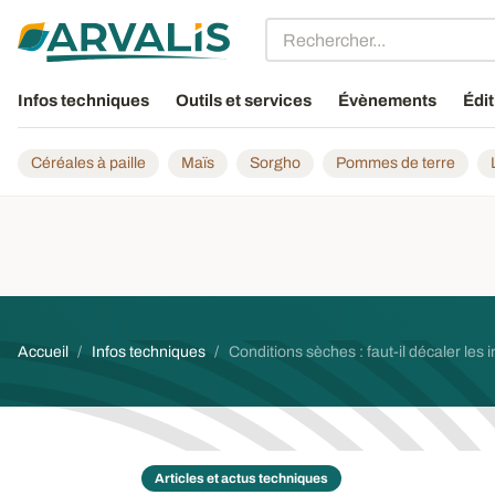
Aller au contenu principal
Infos techniques
Outils et services
Évènements
Édit
Céréales à paille
Maïs
Sorgho
Pommes de terre
Fil d'Ariane
Accueil
Infos techniques
Conditions sèches : faut-il décaler les 
Articles et actus techniques