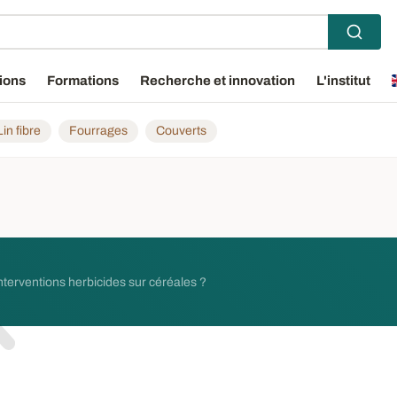
ions
Formations
Recherche et innovation
L'institut
Lin fibre
Fourrages
Couverts
interventions herbicides sur céréales ?