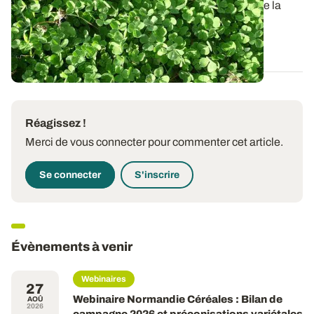
Afin de réduire les apports d’azote sur les cultures de la
rotation, insérer des...
26 JUIN 2026
Réagissez !
Merci de vous connecter pour commenter cet article.
Se connecter
S'inscrire
Évènements à venir
Webinaires
27
Webinaire Normandie Céréales : Bilan de
AOÛ
2026
campagne 2026 et préconisations variétales