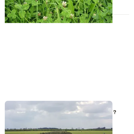
07 AOÛT 2019
Mettre en jachère, une fausse bonne idée ?
Le contexte économique de la campagne 2026/27
s’annonce très tendu : des trésoreries en...