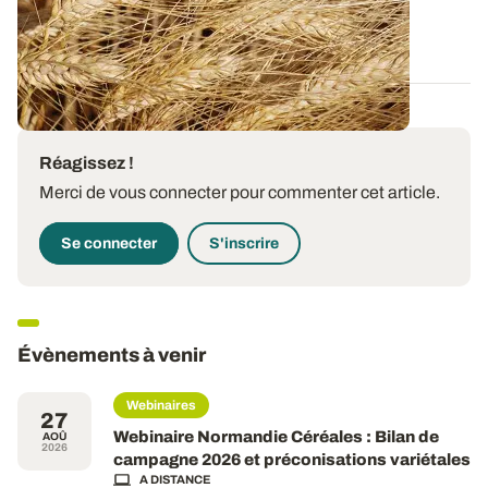
connaissez-vous vraiment l...
07 JUILL. 2026
Réagissez !
Merci de vous connecter pour commenter cet article.
Se connecter
S'inscrire
Évènements à venir
Webinaires
27
Webinaire Normandie Céréales : Bilan de
AOÛ
2026
campagne 2026 et préconisations variétales
A DISTANCE