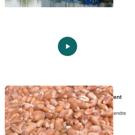
Teneur en protéines du blé tendre
: comment
s’adapter aux demandes des marchés
?
Les organismes stockeurs et les utilisateurs de blé tendre
portent une attention...
18 AVR. 2024