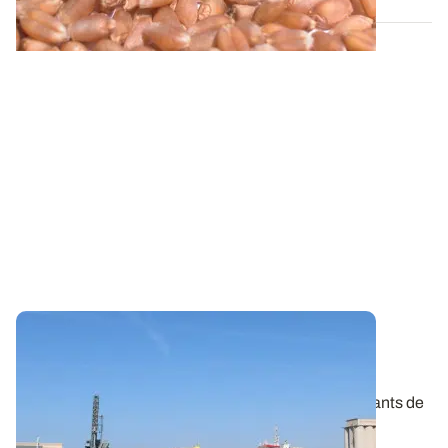
Marché des céréales
: c’est quoi un silo
portuaire
?
Un silo portuaire coordonne les flux entrants et sortants de
grains ! Gros plan sur son...