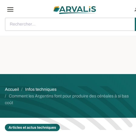
Aller au contenu principal
Rechercher...
Fil d'Ariane
Accueil
Infos techniques
Comment les Argentins font pour produire des céréales à si bas
coût
Articles et actus techniques