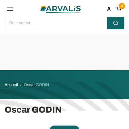
Aller au contenu principal
0
Rechercher...
Fil d'Ariane
Accueil
Oscar GODIN
Oscar GODIN