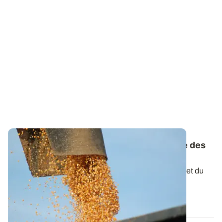
Comment les Argentins font pour produire des
céréales à si bas coût
Les coûts de production incroyablement bas du blé et du
maïs argentins s’expliquent en...
04 SEPT. 2025