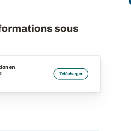
nformations sous
tion en
e
Télécharger