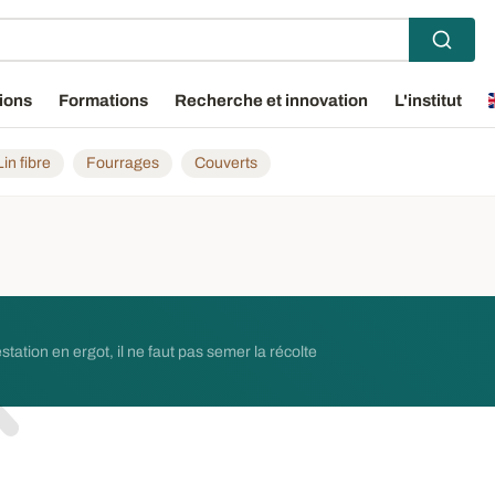
ions
Formations
Recherche et innovation
L'institut
Lin fibre
Fourrages
Couverts
station en ergot, il ne faut pas semer la récolte