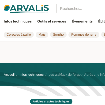
Aller au contenu principal
Infos techniques
Outils et services
Évènements
Édit
Céréales à paille
Maïs
Sorgho
Pommes de terre
Fil d'Ariane
Accueil
Infos techniques
Les vrai/faux de l'ergot - Après une infe
Articles et actus techniques