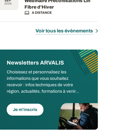
Webinaire Préconisations Lin
SEP
2026
Fibre d'Hiver
A DISTANCE
Voir tous les évènements
Newsletters ARVALIS
Choisissez et personnalisez les
informations que vous souhaitez
recevoir : infos techniques de votre
région, actualités, formations à venir...
Je m'inscris