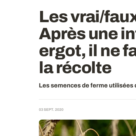
Les vrai/faux
Après une in
ergot, il ne 
la récolte
Les semences de ferme utilisées 
03 SEPT. 2020