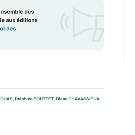
’ensemble des
le aux éditions
got des
BOUAS
,
Delphine BOUTTET
,
Diane CHAVASSIEUX
,