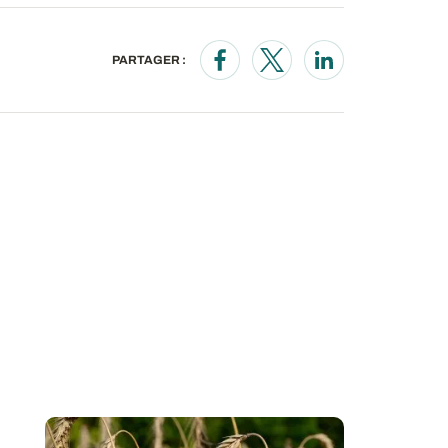
PARTAGER :
Opens in a new window
Opens in a new wind
Opens in a new