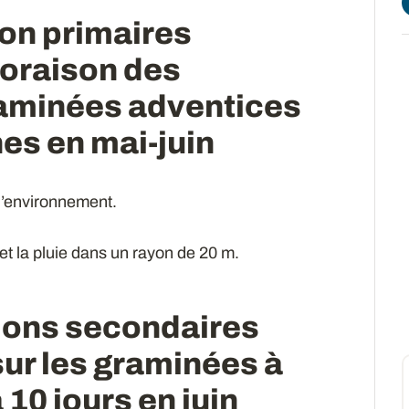
ion primaires
floraison des
raminées adventices
es en mai-juin
l’environnement.
et la pluie dans un rayon de 20 m.
ions secondaires
sur les graminées à
 10 jours en juin