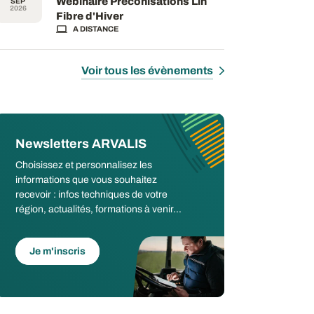
Webinaire Préconisations Lin
SEP
2026
Fibre d'Hiver
A DISTANCE
Voir tous les évènements
Newsletters ARVALIS
Choisissez et personnalisez les
informations que vous souhaitez
recevoir : infos techniques de votre
région, actualités, formations à venir...
Je m'inscris