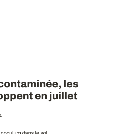
 contaminée, les
ppent en juillet
s.
’inoculum dans le sol.