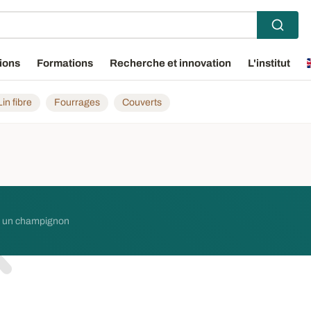
ions
Formations
Recherche et innovation
L'institut
Lin fibre
Fourrages
Couverts
est un champignon