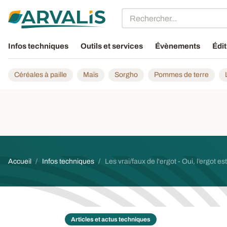
Aller au contenu principal
Infos techniques
Outils et services
Évènements
Édit
Céréales à paille
Maïs
Sorgho
Pommes de terre
Fil d'Ariane
Accueil
Infos techniques
Les vrai/faux de l'ergot - Oui, l’ergot 
Articles et actus techniques