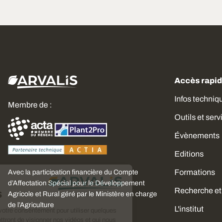
Accès rapi
Infos techniq
Membre de :
Outils et serv
Évènements
Editions
Formations
Avec la participation financière du Compte
Choisissez
d’Affectation Spécial pour le Développement
Recherche et
vos cookies
Agricole et Rural géré par le Ministère en charge
de l’Agriculture
L'institut
Nous avons besoin de votre consentement pour utiliser quelques
cookies qui vous permettront de visionner nos vidéos et qui nous