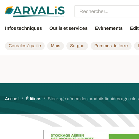
Aller au contenu principal
Infos techniques
Outils et services
Évènements
Édit
Céréales à paille
Maïs
Sorgho
Pommes de terre
Fil d'Ariane
Accueil
Éditions
Stockage aérien des produits liquides agricoles