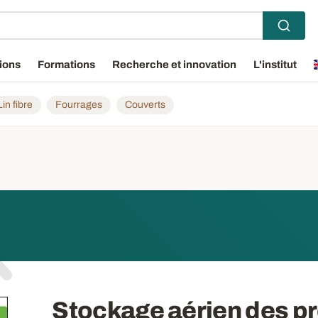
ions
Formations
Recherche et innovation
L'institut
Lin fibre
Fourrages
Couverts
Stockage aérien des pr