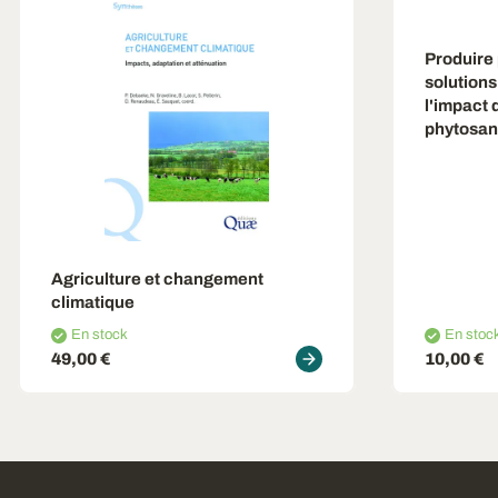
Produire 
solutions
l'impact 
phytosani
Agriculture et changement
climatique
En stock
En stoc
49,00 €
10,00 €