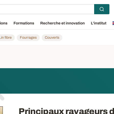
ions
Formations
Recherche et innovation
L'institut
Lin fibre
Fourrages
Couverts
Principaux ravageurs 