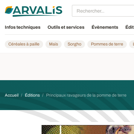
Aller au contenu principal
Infos techniques
Outils et services
Évènements
Édit
Céréales à paille
Maïs
Sorgho
Pommes de terre
Fil d'Ariane
Accueil
Éditions
Principaux ravageurs de la pomme de terre