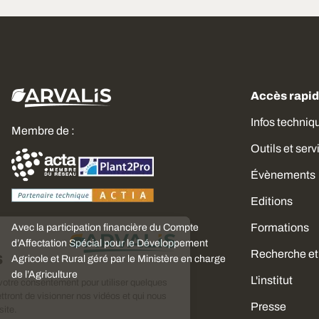
Accès rapi
Infos techniq
Membre de :
Outils et serv
Évènements
Editions
Formations
Avec la participation financière du Compte
Choisissez
d’Affectation Spécial pour le Développement
Recherche et
vos cookies
Agricole et Rural géré par le Ministère en charge
de l’Agriculture
L'institut
Nous avons besoin de votre consentement pour utiliser quelques
cookies qui vous permettront de visionner nos vidéos et qui nous
Presse
aideront à améliorer ce site.