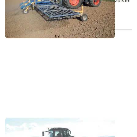
Les semis de maïs sont bien entamés en Lorraine. Mais le
sec s’est installé et les...
21 AVR. 2026
LORRAINE
Maïs : attention aux semis trop précoces