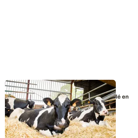
DÉFICIT FOURRAGER
Comment limiter l'utilisation de paille de blé en
litière ?
Les deux épisodes caniculaires ont contraint à
l’affouragement avant le début de l’été et...
02 JUILL. 2026