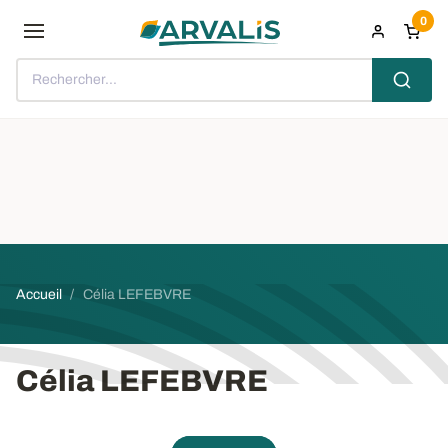
Aller au contenu principal
0
Rechercher...
Fil d'Ariane
Accueil
Célia LEFEBVRE
Célia LEFEBVRE