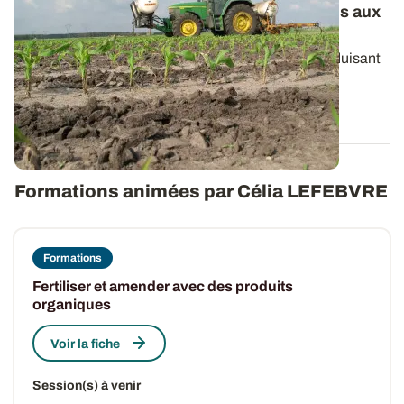
Maïs : adapter les prochaines interventions aux
prévisions météo
Les maïs ont été semés entre mi-avril et mi-mai, induisant
des situations variées sur le...
22 MAI 2025
Formations animées par Célia LEFEBVRE
Formations
Fertiliser et amender avec des produits
organiques
Voir la fiche
Session(s) à venir