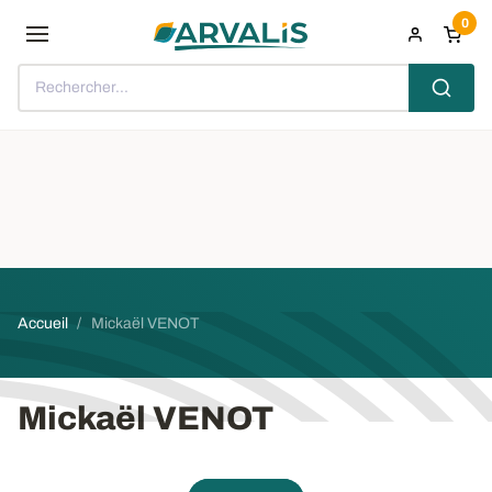
Aller au contenu principal
0
Rechercher...
Fil d'Ariane
Accueil
Mickaël VENOT
Mickaël VENOT