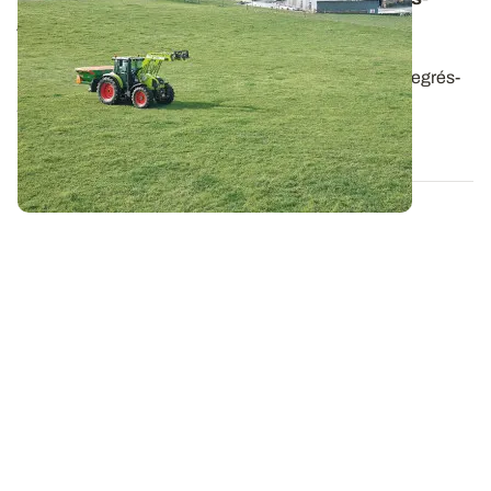
jours cumulés pour déclencher le premier
apport d’azote
Un apport d’azote minéral ou de lisier, dès les 200 degrés-
jours cumulés (en base 0°C)...
28 JANV. 2026