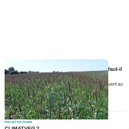
Moissons précoces et stocks fourragers : faut-il
en profiter pour cultiver une dérobée ?
La sécheresse se prolonge et l’inquiétude grandit quant au
potentiel de récolte espéré...
09 JUILL. 2026
PROJET EN COURS
CLIMATVEG 2