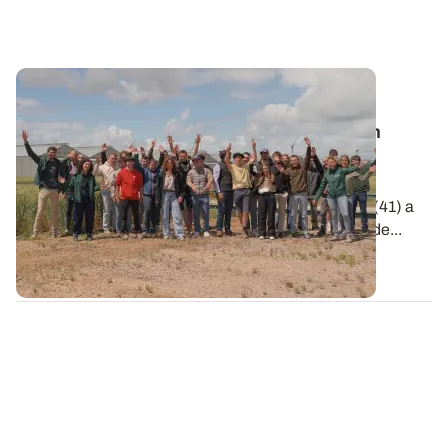
Vie de l’Institut
🎬 Clap de Champs 2026 : une belle édition
placée sous le signe de l'innovation !
Le 2 juin dernier, la station de recherche et
d'expérimentation ARVALIS d'Ouzouer-le-Marché (41) a
accueilli la remise des prix de la 6e édition de Clap de...
09 JUIN 2026