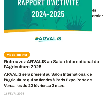
Rapport d’activité 2024-2025
Retrouvez un panorama des travaux et des projets
d’ARVALIS pour la période 2024-2025 dans le dernier
rapport d’activité de l’institut. 40 pages pour
découvrir
...
16 DÉC. 2025
Vie de l’Institut
Retrouvez ARVALIS au Salon International de
l'Agriculture 2025
ARVALIS sera présent
au
Salon International de
l’Agriculture qui se tiendra à Paris Expo Porte de
Versailles du 2
2
février au
2
mars.
11 FÉVR. 2025