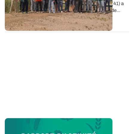
d'expérimentation ARVALIS d'Ouzouer-le-Marché (41) a
accueilli la remise des prix de la 6e édition de Clap de...
09 JUIN 2026
Vie de l’Institut