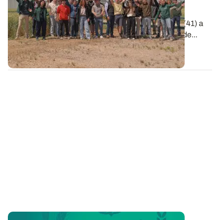
Le 2 juin dernier, la station de recherche et
d'expérimentation ARVALIS d'Ouzouer-le-Marché (41) a
accueilli la remise des prix de la 6e édition de Clap de...
09 JUIN 2026