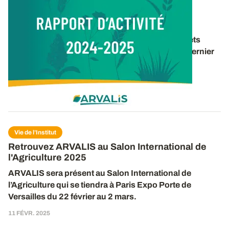
Vie de l’Institut
Rapport d’activité 2024-2025
Retrouvez un panorama des travaux et des projets
d’ARVALIS pour la période 2024-2025 dans le dernier
rapport d’activité de l’institut. 40 pages pour
découvrir
...
16 DÉC. 2025
Vie de l’Institut
Retrouvez ARVALIS au Salon International de
l'Agriculture 2025
ARVALIS sera présent
au
Salon International de
l’Agriculture qui se tiendra à Paris Expo Porte de
Versailles du 2
2
février au
2
mars.
11 FÉVR. 2025