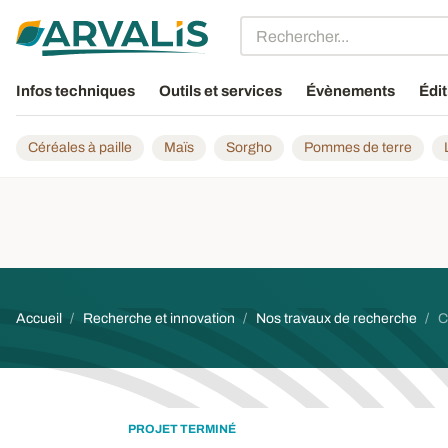
Aller au contenu principal
Infos techniques
Outils et services
Évènements
Édit
Céréales à paille
Maïs
Sorgho
Pommes de terre
Fil d'Ariane
Accueil
Recherche et innovation
Nos travaux de recherche
C
PROJET TERMINÉ