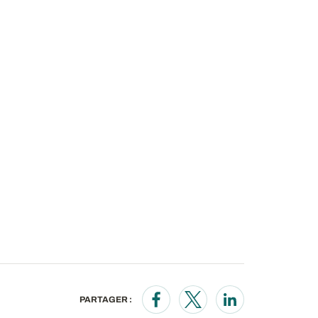
PARTAGER :
Opens in a new window
Opens in a new wind
Opens in a new