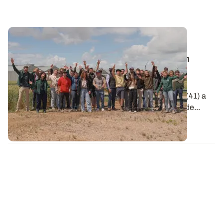
Vie de l’Institut
🎬 Clap de Champs 2026 : une belle édition
placée sous le signe de l'innovation !
Le 2 juin dernier, la station de recherche et
d'expérimentation ARVALIS d'Ouzouer-le-Marché (41) a
accueilli la remise des prix de la 6e édition de Clap de...
09 JUIN 2026