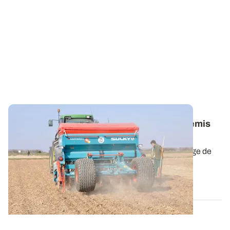
Orge de printemps
: le créneau idéal de semis
se situe entre le 15
février et le 15
mars
Le choix de la date de semis est primordial pour l'orge de
printemps. Une date de semis...
01 FÉVR. 2024