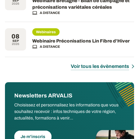
Webinaire Bretagne - Bilan de campagne et
SEP
2026
préconisations variétales céréales
A DISTANCE
Webinaires
08
Webinaire Préconisations Lin Fibre d'Hiver
SEP
2026
A DISTANCE
Voir tous les évènements
Newsletters ARVALIS
Choisissez et personnalisez les informations que vous
souhaitez recevoir : infos techniques de votre région,
actualités, formations à venir...
Je m'inscris