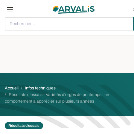
Aller au contenu principal
Rechercher...
Fil d'Ariane
Accueil
Infos techniques
Résultats d'essais - Variétés d'orges de printemps : un
comportement à apprécier sur plusieurs années
Résultats d’essais