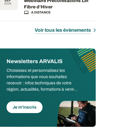
Webinaire Préconisations Lin
SEP
2026
Fibre d'Hiver
A DISTANCE
Voir tous les évènements
Newsletters ARVALIS
Choisissez et personnalisez les
informations que vous souhaitez
recevoir : infos techniques de votre
région, actualités, formations à venir...
Je m'inscris