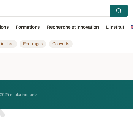
ions
Formations
Recherche et innovation
L'institut
Lin fibre
Fourrages
Couverts
 2024 et pluriannuels