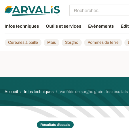
Aller au contenu principal
Infos techniques
Outils et services
Évènements
Édit
Céréales à paille
Maïs
Sorgho
Pommes de terre
Fil d'Ariane
Accueil
Infos techniques
Variétés de sorgho grain : les résultats
Résultats d’essais