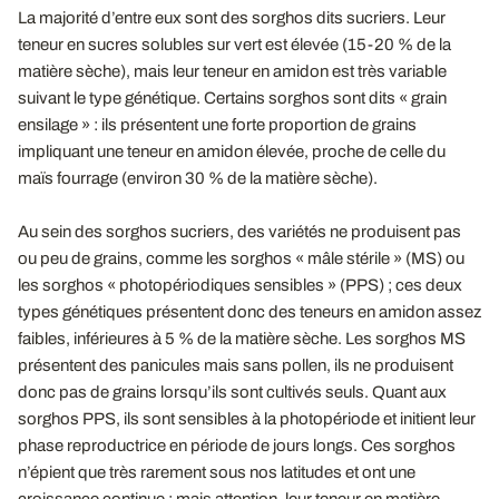
La majorité d’entre eux sont des sorghos dits sucriers. Leur
teneur en sucres solubles sur vert est élevée (15-20 % de la
matière sèche), mais leur teneur en amidon est très variable
suivant le type génétique. Certains sorghos sont dits « grain
ensilage » : ils présentent une forte proportion de grains
impliquant une teneur en amidon élevée, proche de celle du
maïs fourrage (environ 30 % de la matière sèche).
Au sein des sorghos sucriers, des variétés ne produisent pas
ou peu de grains, comme les sorghos « mâle stérile » (MS) ou
les sorghos « photopériodiques sensibles » (PPS) ; ces deux
types génétiques présentent donc des teneurs en amidon assez
faibles, inférieures à 5 % de la matière sèche. Les sorghos MS
présentent des panicules mais sans pollen, ils ne produisent
donc pas de grains lorsqu’ils sont cultivés seuls. Quant aux
sorghos PPS, ils sont sensibles à la photopériode et initient leur
phase reproductrice en période de jours longs. Ces sorghos
n’épient que très rarement sous nos latitudes et ont une