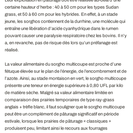
Leur exploitation en pâturage doit être réalisée au-delà d’une
certaine hauteur d’herbe : 40 à 50 cm pour les types Sudan
grass, et 50 à 60 cm pour les hybrides. En effet, à un stade
jeune, les sorghos contiennent de la durrhine, une molécule qui
entraîne une libération d’acide cyanhydrique dans le rumen
pouvant causer une paralysie respiratoire chez les bovins. Il n’y
a, en revanche, pas de risque dès lors qu’un préfanage est
réalisé.
La valeur alimentaire du sorgho multicoupe est proche d’une
fétuque élevée sur le plan de l’énergie, de l’encombrement et de
l’azote. Ainsi, au stade montaison en vert, le sorgho multicoupe
présente une teneur en énergie supérieure à 0,80 UFL par kilo
de matière sèche. Malgré sa valeur alimentaire limitée en
comparaison des prairies temporaires de type ray-grass
anglais + trèfle blanc, il faut souligner que le sorgho multicoupe
peut être un complément de pâturage significatif en période
estivale, lorsque les prairies de pâturage « classiques »
produisent peu, limitant ainsi le recours aux fourrages