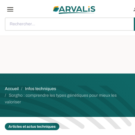
Aller au contenu principal
Rechercher...
Fil d'Ariane
Accueil
Infos techniques
Sorgho : comprendre les types génétiques pour mieux les
valoriser
Articles et actus techniques