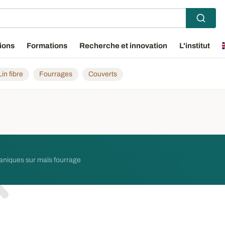
ions
Formations
Recherche et innovation
L'institut
Lin fibre
Fourrages
Couverts
organiques sur maïs fourrage