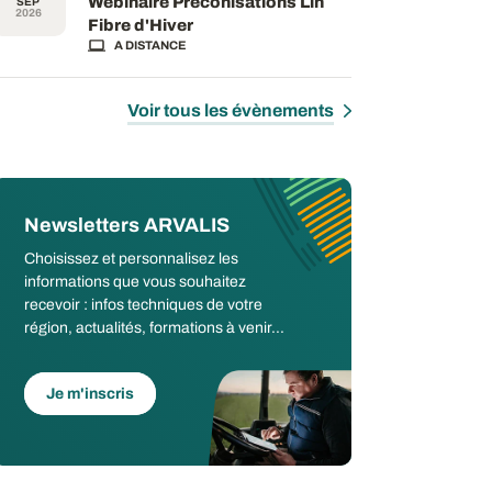
Webinaire Préconisations Lin
SEP
2026
Fibre d'Hiver
A DISTANCE
Voir tous les évènements
Newsletters ARVALIS
Choisissez et personnalisez les
informations que vous souhaitez
recevoir : infos techniques de votre
région, actualités, formations à venir...
Je m'inscris