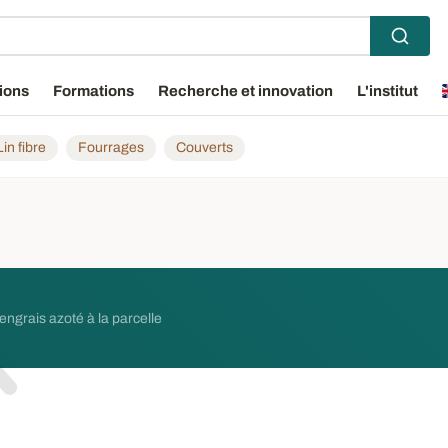
ions
Formations
Recherche et innovation
L'institut
Lin fibre
Fourrages
Couverts
'engrais azoté à la parcelle