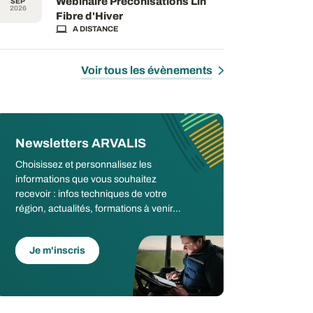
Webinaire Préconisations Lin
SEP
2026
Fibre d'Hiver
A DISTANCE
Voir tous les évènements
Newsletters ARVALIS
Choisissez et personnalisez les
informations que vous souhaitez
recevoir : infos techniques de votre
région, actualités, formations à venir...
Je m'inscris